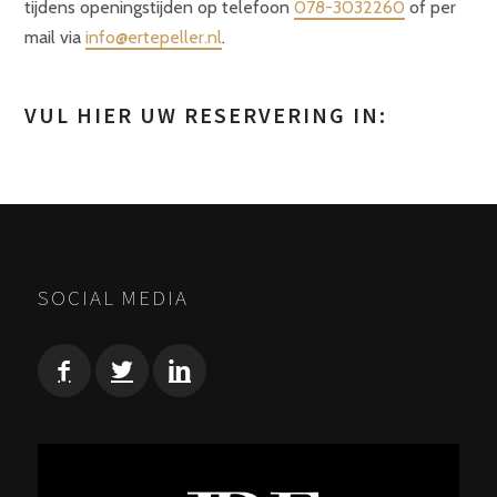
tijdens openingstijden op telefoon
078-3032260
of per
mail via
info@ertepeller.nl
.
VUL HIER UW RESERVERING IN:
SOCIAL MEDIA