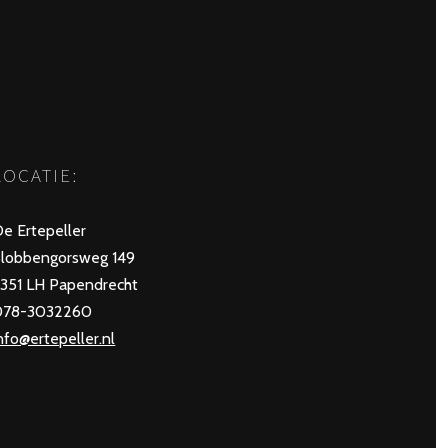
LOCATIE:
e Ertepeller
Slobbengorsweg 149
351 LH Papendrecht
078-3032260
nfo@ertepeller.nl