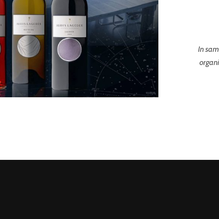
In sam
organi