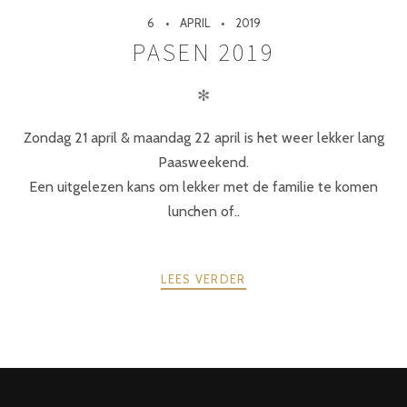
6
APRIL
2019
PASEN 2019
✻
Zondag 21 april & maandag 22 april is het weer lekker lang
Paasweekend.
Een uitgelezen kans om lekker met de familie te komen
lunchen of..
LEES VERDER
POSTS
PREV
NEXT