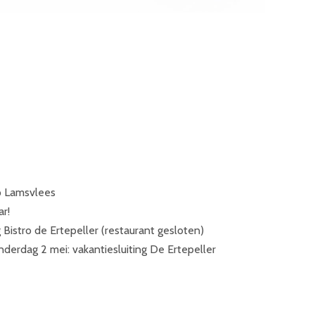
p Lamsvlees
ar!
 Bistro de Ertepeller (restaurant gesloten)
nderdag 2 mei: vakantiesluiting De Ertepeller