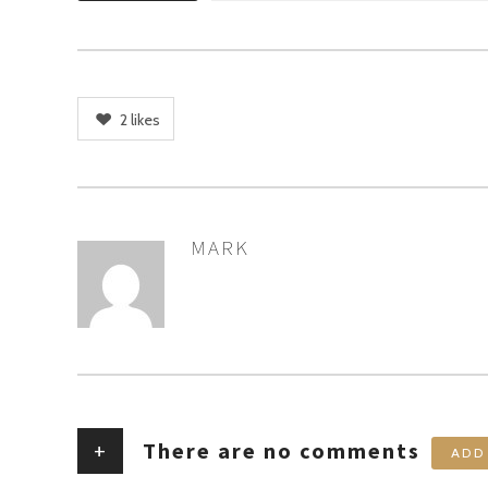
2
likes
MARK
AUTHOR
+
There are no comments
ADD